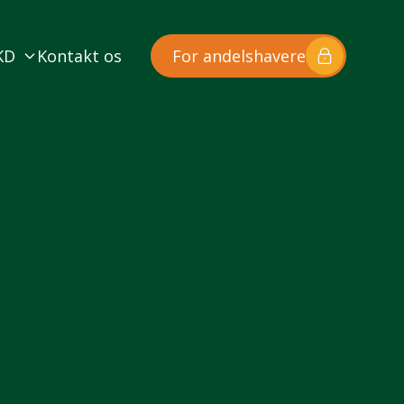
KD
Kontakt os
For andelshavere