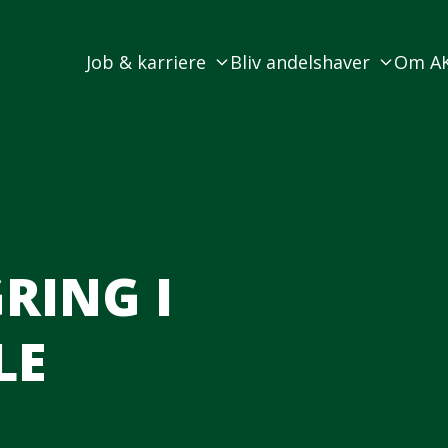
Job & karriere
Bliv andelshaver
Om A
RING I
LE