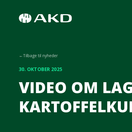
Spring til hovedindhold
←
Tilbage til nyheder
30. OKTOBER 2025
VIDEO OM LAG
KARTOFFELKU