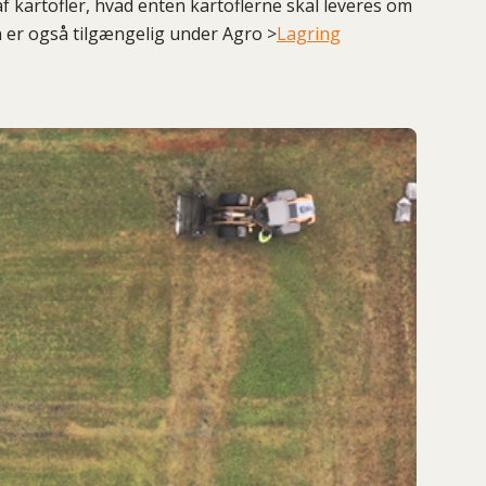
f kartofler, hvad enten kartoflerne skal leveres om
n er også tilgængelig under Agro >
Lagring