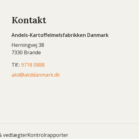
Kontakt
Andels-Kartoffelmelsfabrikken Danmark
Herningvej 38
7330 Brande
Tlf.:
9718 0888
akd@akddanmark.dk
& vedtægter
Kontrolrapporter