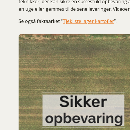
teknikker, der kan sikre en succesfuld opbevaring a
en uge eller gemmes til de sene leveringer. Videoe
Se også faktaarket “
Tjekliste lager kartofler
”.