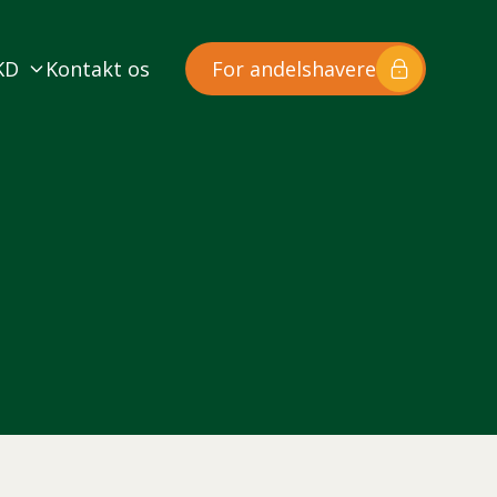
KD
Kontakt os
For andelshavere