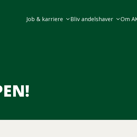
Job & karriere
Bliv andelshaver
Om A
EN!