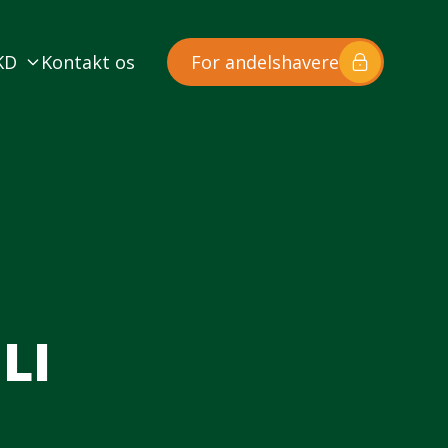
KD
Kontakt os
For andelshavere
LI