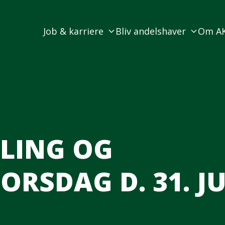
Job & karriere
Bliv andelshaver
Om A
LING OG
RSDAG D. 31. JU