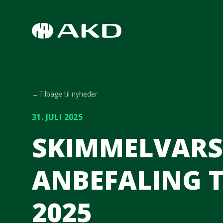
Spring til hovedindhold
←
Tilbage til nyheder
31. JULI 2025
SKIMMELVARS
ANBEFALING TO
2025