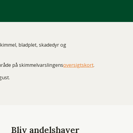
skimmel, bladplet, skadedyr og
område på skimmelvarslingens
oversigtskort
.
gust.
Bliv andelshaver