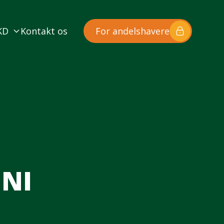
KD
Kontakt os
For andelshavere
UNI