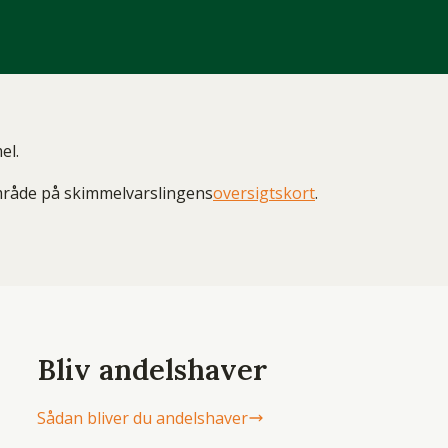
el.
område på skimmelvarslingens
oversigtskort
.
Bliv andelshaver
Sådan bliver du andelshaver