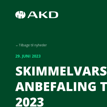
Spring til hovedindhold
←
Tilbage til nyheder
29. JUNI 2023
SKIMMELVARS
ANBEFALING T
2023