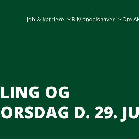
Job & karriere
Bliv andelshaver
Om A
LING OG
ORSDAG D. 29. J