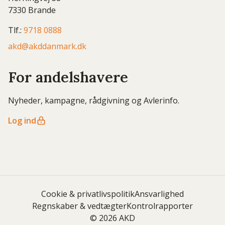
7330 Brande
Tlf.:
9718 0888
akd@akddanmark.dk
For andelshavere
Nyheder, kampagne, rådgivning og Avlerinfo.
Log ind
Cookie & privatlivspolitik
Ansvarlighed
Regnskaber & vedtægter
Kontrolrapporter
© 2026 AKD