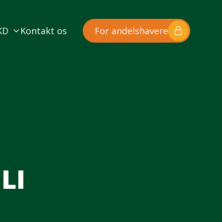
KD
Kontakt os
For andelshavere
LI