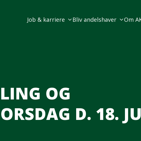
Job & karriere
Bliv andelshaver
Om A
LING OG
RSDAG D. 18. JU