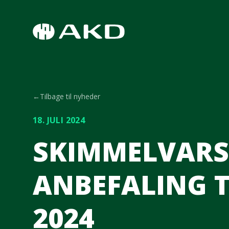
Spring til hovedindhold
←
Tilbage til nyheder
18. JULI 2024
SKIMMELVARS
ANBEFALING TO
2024