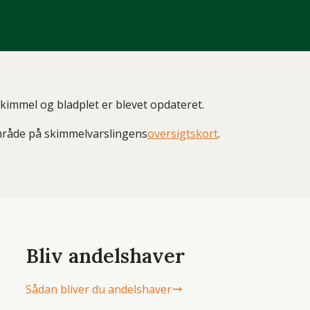
skimmel og bladplet er blevet opdateret.
område på skimmelvarslingens
oversigtskort
.
Bliv andelshaver
Sådan bliver du andelshaver