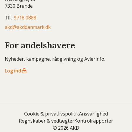
7330 Brande
Tlf.:
9718 0888
akd@akddanmark.dk
For andelshavere
Nyheder, kampagne, rådgivning og Avlerinfo.
Log ind
Cookie & privatlivspolitik
Ansvarlighed
Regnskaber & vedtægter
Kontrolrapporter
© 2026 AKD