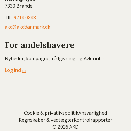
7330 Brande
Tlf.:
9718 0888
akd@akddanmark.dk
For andelshavere
Nyheder, kampagne, rådgivning og Avlerinfo.
Log ind
Cookie & privatlivspolitik
Ansvarlighed
Regnskaber & vedtægter
Kontrolrapporter
© 2026 AKD