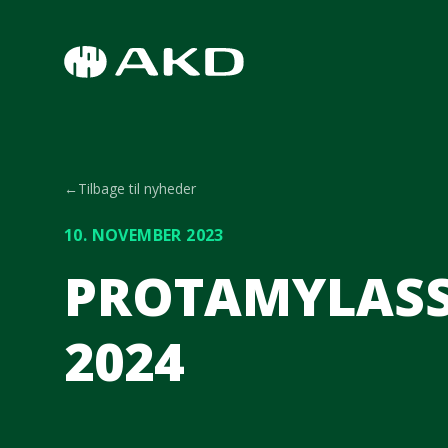
Spring til hovedindhold
←
Tilbage til nyheder
10. NOVEMBER 2023
PROTAMYLASSE
2024