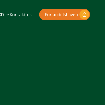
KD
Kontakt os
For andelshavere