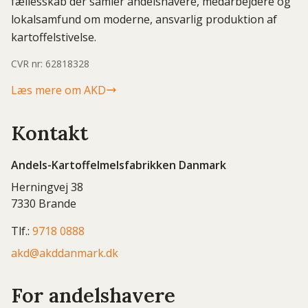
fællesskab der samler andelshavere, medarbejdere og
lokalsamfund om moderne, ansvarlig produktion af
kartoffelstivelse.
CVR nr: 62818328
Læs mere om AKD
Kontakt
Andels-Kartoffelmelsfabrikken Danmark
Herningvej 38
7330 Brande
Tlf.:
9718 0888
akd@akddanmark.dk
For andelshavere