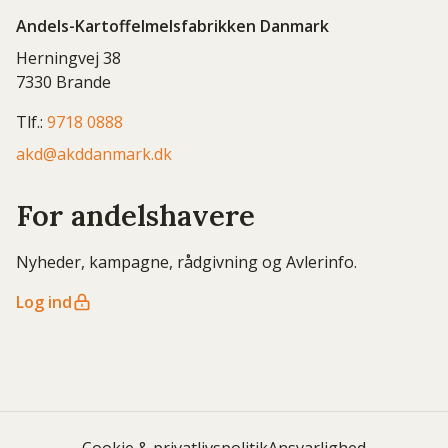
Andels-Kartoffelmelsfabrikken Danmark
Herningvej 38
7330 Brande
Tlf.:
9718 0888
akd@akddanmark.dk
For andelshavere
Nyheder, kampagne, rådgivning og Avlerinfo.
Log ind
Cookie & privatlivspolitik
Ansvarlighed