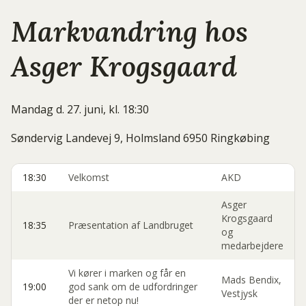
Markvandring hos
Asger Krogsgaard
Mandag d. 27. juni, kl. 18:30
Søndervig Landevej 9, Holmsland 6950 Ringkøbing
18:30
Velkomst
AKD
Asger
Krogsgaard
18:35
Præsentation af Landbruget
og
medarbejdere
Vi kører i marken og får en
Mads Bendix,
19:00
god sank om de udfordringer
Vestjysk
der er netop nu!