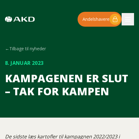
Spring til hovedindhold
Andelshavere
←
Tilbage til nyheder
8. JANUAR 2023
KAMPAGENEN ER SLUT
– TAK FOR KAMPEN
De sidste læs kartofler til kampagnen 2022/2023 i