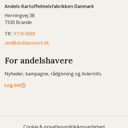
Andels-Kartoffelmelsfabrikken Danmark
Herningvej 38
7330 Brande
Tlf.:
9718 0888
akd@akddanmark.dk
For andelshavere
Nyheder, kampagne, rådgivning og Avlerinfo.
Log ind
Cookie & privatlivspolitik
Ansvarlighed