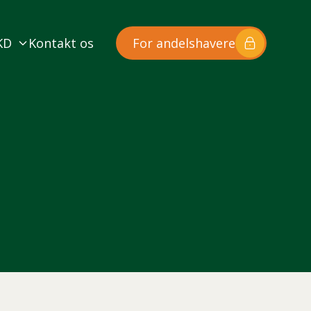
KD
Kontakt os
For andelshavere