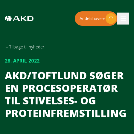
Spring til hovedindhold
Andelshavere
←
Tilbage til nyheder
28. APRIL 2022
AKD/TOFTLUND SØGER
EN PROCESOPERATØR
TIL STIVELSES- OG
PROTEINFREMSTILLING