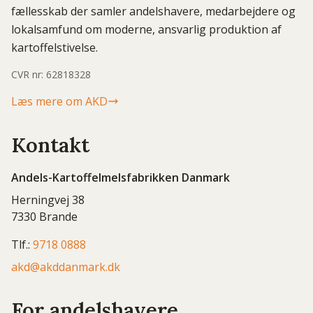
fællesskab der samler andelshavere, medarbejdere og
lokalsamfund om moderne, ansvarlig produktion af
kartoffelstivelse.
CVR nr: 62818328
Læs mere om AKD
Kontakt
Andels-Kartoffelmelsfabrikken Danmark
Herningvej 38
7330 Brande
Tlf.:
9718 0888
akd@akddanmark.dk
For andelshavere