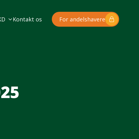
KD
Kontakt os
For andelshavere
025