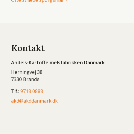
Ofte stillede spørgsmål
Kontakt
Andels-Kartoffelmelsfabrikken Danmark
Herningvej 38
7330 Brande
Tlf.:
9718 0888
akd@akddanmark.dk