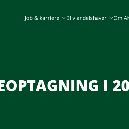
Job & karriere
Bliv andelshaver
Om A
VEOPTAGNING I 2