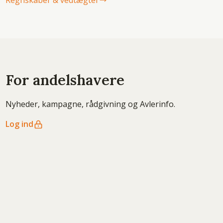
Regnskaber & vedtægter
For andelshavere
Nyheder, kampagne, rådgivning og Avlerinfo.
Log ind