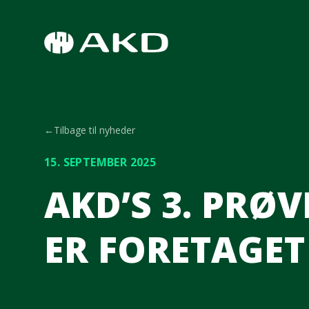
Spring til hovedindhold
←
Tilbage til nyheder
15. SEPTEMBER 2025
AKD’S 3. PRØ
ER FORETAGET