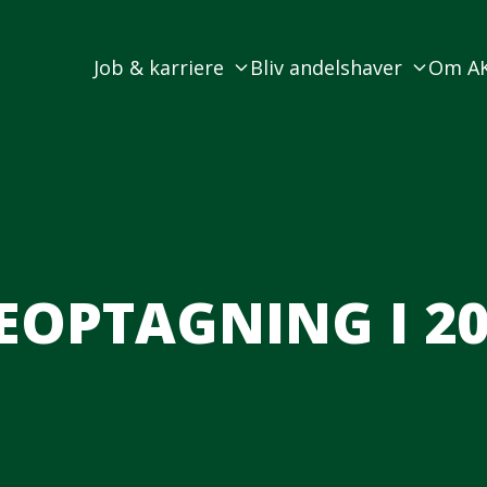
Job & karriere
Bliv andelshaver
Om A
VEOPTAGNING I 2