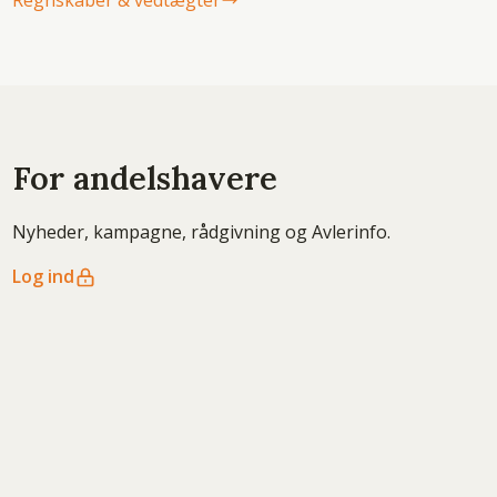
Regnskaber & vedtægter
For andelshavere
Nyheder, kampagne, rådgivning og Avlerinfo.
Log ind