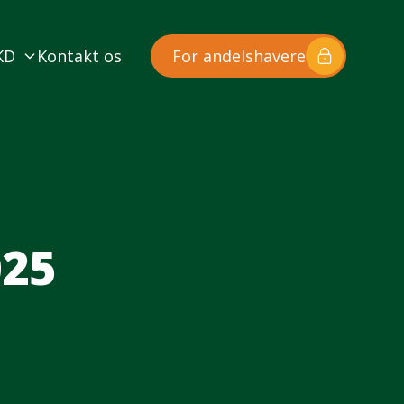
KD
Kontakt os
For andelshavere
025