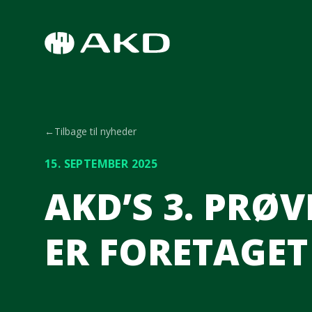
Spring til hovedindhold
←
Tilbage til nyheder
15. SEPTEMBER 2025
AKD’S 3. PRØ
ER FORETAGET