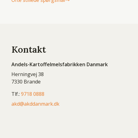
Ofte stillede spørgsmål
Kontakt
Andels-Kartoffelmelsfabrikken Danmark
Herningvej 38
7330 Brande
Tlf.:
9718 0888
akd@akddanmark.dk