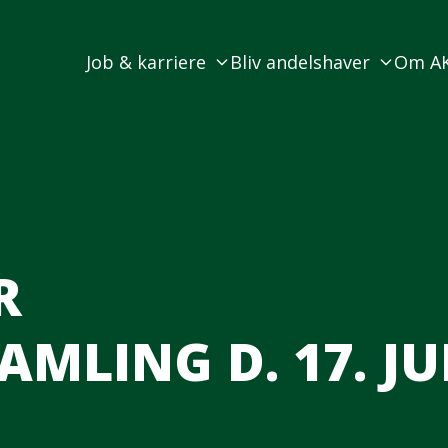
Job & karriere
Bliv andelshaver
Om A
R
MLING D. 17. JU