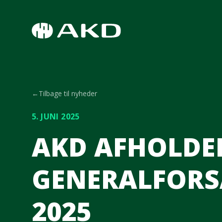
Spring til hovedindhold
←
Tilbage til nyheder
5. JUNI 2025
AKD AFHOLDE
GENERALFORSA
2025