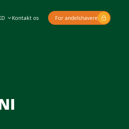
KD
Kontakt os
For andelshavere
NI